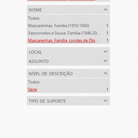
nome
Todos
Mascarenhas. Família (1910-1945)
1
Vasconcelos e Sousa. Família (1946-2006)
1
Mascarenhas. Família, condes de Óbidos, Palma e Sabugal (1669-1910)
1
local
assunto
nível de descrição
Todos
Série
1
tipo de suporte