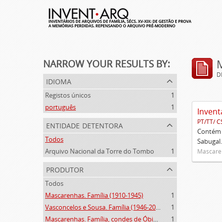
NARROW YOUR RESULTS BY:
D
idioma
Registos únicos
1
português
1
Invent
PT/TT/ C
entidade detentora
Contém 
Todos
Sabugal.
Arquivo Nacional da Torre do Tombo
1
Mascaren
produtor
Todos
Mascarenhas. Família (1910-1945)
1
Vasconcelos e Sousa. Família (1946-2006)
1
Mascarenhas. Família, condes de Óbidos, Palma e Sabugal (1669-1910)
1