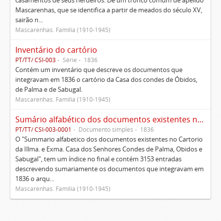
casamentos de seus herdeiros. De um tronco comum de apelido
Mascarenhas, que se identifica a partir de meados do século XV,
sairão n...
Mascarenhas. Família (1910-1945)
Inventário do cartório
PT/TT/ CSI-003
Série
1836
Contém um inventário que descreve os documentos que
integravam em 1836 o cartório da Casa dos condes de Óbidos,
de Palma e de Sabugal.
Mascarenhas. Família (1910-1945)
Sumário alfabético dos documentos existentes no Cartório da Ilustríssima e Excelentíssima Casa dos senhores condes de Palma, Óbidos e Sabugal
PT/TT/ CSI-003-0001
Documento simples
1836
O "Summario alfabetico dos documentos existentes no Cartorio
da Illma. e Exma. Casa dos Senhores Condes de Palma, Obidos e
Sabugal", tem um índice no final e contém 3153 entradas
descrevendo sumariamente os documentos que integravam em
1836 o arqu...
Mascarenhas. Família (1910-1945)