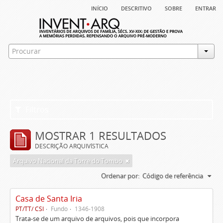
início
descritivo
sobre
entrar
Filtros
MOSTRAR 1 RESULTADOS
DESCRIÇÃO ARQUIVÍSTICA
Arquivo Nacional da Torre do Tombo
Ordenar por:
Código de referência
Casa de Santa Iria
PT/TT/ CSI
Fundo
1346-1908
Trata-se de um arquivo de arquivos, pois que incorpora