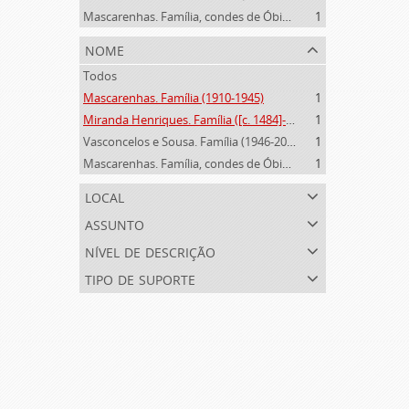
Mascarenhas. Família, condes de Óbidos, Palma e Sabugal (1669-1910)
1
nome
Todos
Mascarenhas. Família (1910-1945)
1
Miranda Henriques. Família ([c. 1484]-[c.1745])
1
Vasconcelos e Sousa. Família (1946-2006)
1
Mascarenhas. Família, condes de Óbidos, Palma e Sabugal (1669-1910)
1
local
assunto
nível de descrição
tipo de suporte