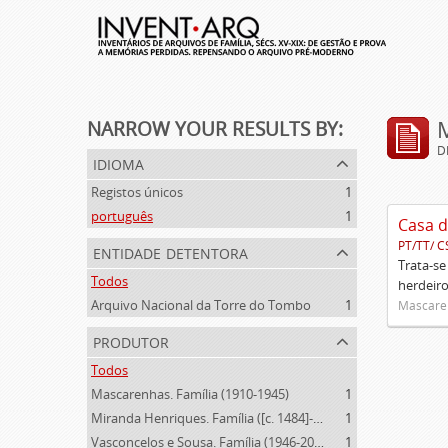
NARROW YOUR RESULTS BY:
D
idioma
Registos únicos
1
português
1
Casa d
PT/TT/ C
entidade detentora
Trata-se
Todos
herdeiro
Arquivo Nacional da Torre do Tombo
1
Mascaren
produtor
Todos
Mascarenhas. Família (1910-1945)
1
Miranda Henriques. Família ([c. 1484]-[c.1745])
1
Vasconcelos e Sousa. Família (1946-2006)
1