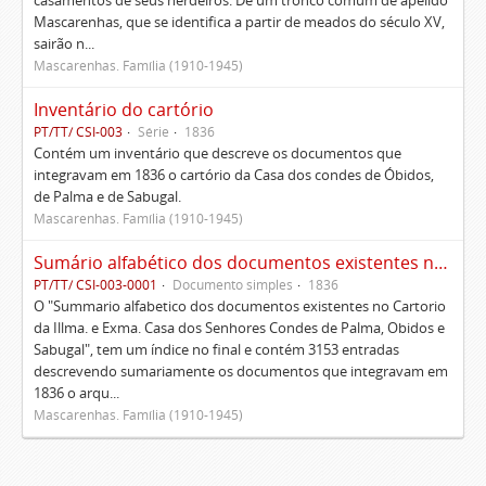
casamentos de seus herdeiros. De um tronco comum de apelido
Mascarenhas, que se identifica a partir de meados do século XV,
sairão n...
Mascarenhas. Família (1910-1945)
Inventário do cartório
PT/TT/ CSI-003
Série
1836
Contém um inventário que descreve os documentos que
integravam em 1836 o cartório da Casa dos condes de Óbidos,
de Palma e de Sabugal.
Mascarenhas. Família (1910-1945)
Sumário alfabético dos documentos existentes no Cartório da Ilustríssima e Excelentíssima Casa dos senhores condes de Palma, Óbidos e Sabugal
PT/TT/ CSI-003-0001
Documento simples
1836
O "Summario alfabetico dos documentos existentes no Cartorio
da Illma. e Exma. Casa dos Senhores Condes de Palma, Obidos e
Sabugal", tem um índice no final e contém 3153 entradas
descrevendo sumariamente os documentos que integravam em
1836 o arqu...
Mascarenhas. Família (1910-1945)