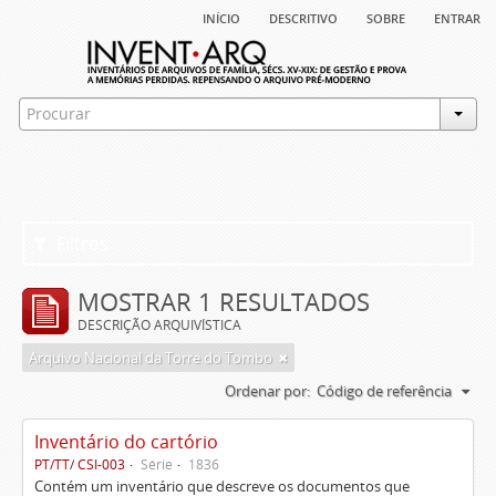
início
descritivo
sobre
entrar
Filtros
MOSTRAR 1 RESULTADOS
DESCRIÇÃO ARQUIVÍSTICA
Arquivo Nacional da Torre do Tombo
Ordenar por:
Código de referência
Inventário do cartório
PT/TT/ CSI-003
Série
1836
Contém um inventário que descreve os documentos que