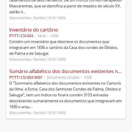
casamentos de seus herdeiros. De um tronco comum de apelido
Mascarenhas, que se identifica a partir de meados do século XV,
sairão n...
Mascarenhas. Família (1910-1945)
Inventário do cartório
PT/TT/ CSI-003
Série
1836
Contém um inventário que descreve os documentos que
integravam em 1836 o cartório da Casa dos condes de Óbidos,
de Palma e de Sabugal.
Mascarenhas. Família (1910-1945)
Sumário alfabético dos documentos existentes no Cartório da Ilustríssima e Excelentíssima Casa dos senhores condes de Palma, Óbidos e Sabugal
PT/TT/ CSI-003-0001
Documento simples
1836
O "Summario alfabetico dos documentos existentes no Cartorio
da Illma. e Exma. Casa dos Senhores Condes de Palma, Obidos e
Sabugal", tem um índice no final e contém 3153 entradas
descrevendo sumariamente os documentos que integravam em
1836 o arqu...
Mascarenhas. Família (1910-1945)