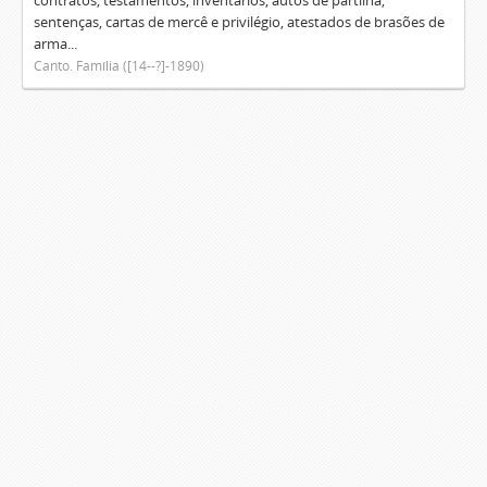
contratos, testamentos, inventários, autos de partilha,
sentenças, cartas de mercê e privilégio, atestados de brasões de
arma...
Canto. Família ([14--?]-1890)