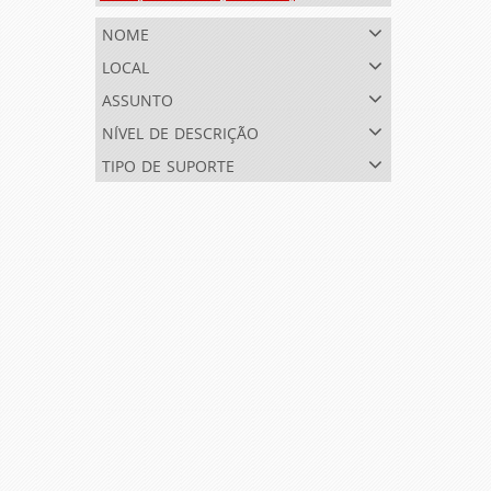
nome
local
assunto
nível de descrição
tipo de suporte