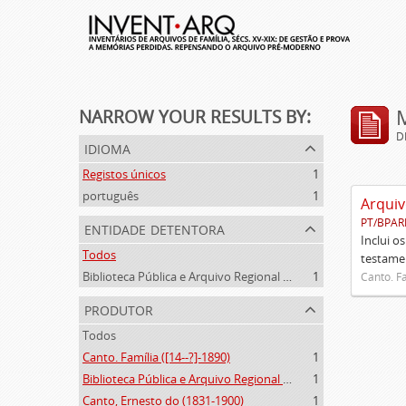
NARROW YOUR RESULTS BY:
D
idioma
Registos únicos
1
português
1
Arquiv
PT/BPAR
entidade detentora
Inclui o
Todos
testamen
Biblioteca Pública e Arquivo Regional de Ponta Delgada
1
Canto. Fa
produtor
Todos
Canto. Família ([14--?]-1890)
1
Biblioteca Pública e Arquivo Regional de Ponta Delgada (1841- )
1
Canto, Ernesto do (1831-1900)
1