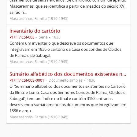
casamentos de seus herdeiros. De um tronco comum de apelido
Mascarenhas, que se identifica a partir de meados do século XV,
sairão n...
Mascarenhas. Família (1910-1945)
Inventário do cartório
PT/TT/ CSI-003
Série
1836
Contém um inventário que descreve os documentos que
integravam em 1836 o cartório da Casa dos condes de Óbidos,
de Palma e de Sabugal.
Mascarenhas. Família (1910-1945)
Sumário alfabético dos documentos existentes no Cartório da Ilustríssima e Excelentíssima Casa dos senhores condes de Palma, Óbidos e Sabugal
PT/TT/ CSI-003-0001
Documento simples
1836
O "Summario alfabetico dos documentos existentes no Cartorio
da Illma. e Exma. Casa dos Senhores Condes de Palma, Obidos e
Sabugal", tem um índice no final e contém 3153 entradas
descrevendo sumariamente os documentos que integravam em
1836 o arqu...
Mascarenhas. Família (1910-1945)