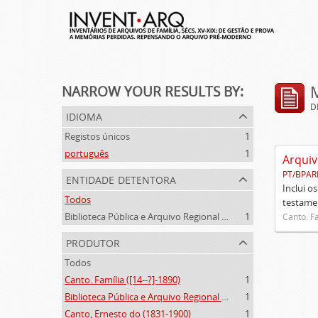
NARROW YOUR RESULTS BY:
D
idioma
Registos únicos
1
português
1
Arquiv
PT/BPAR
entidade detentora
Inclui o
Todos
testamen
Biblioteca Pública e Arquivo Regional de Ponta Delgada
1
Canto. Fa
produtor
Todos
Canto. Família ([14--?]-1890)
1
Biblioteca Pública e Arquivo Regional de Ponta Delgada (1841- )
1
Canto, Ernesto do (1831-1900)
1