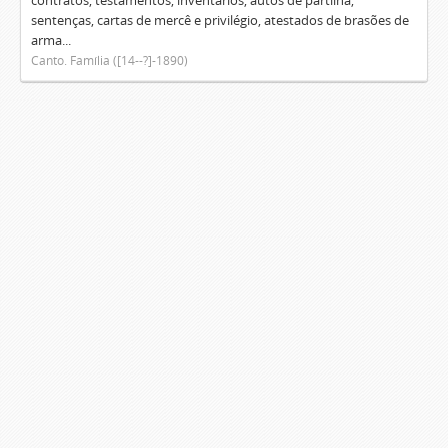
contratos, testamentos, inventários, autos de partilha,
sentenças, cartas de mercê e privilégio, atestados de brasões de
arma...
Canto. Família ([14--?]-1890)