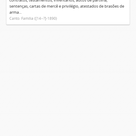
contratos, testamentos, inventários, autos de partilha,
sentenças, cartas de mercê e privilégio, atestados de brasões de
arma...
Canto. Família ([14--?]-1890)