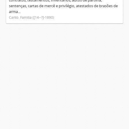
contratos, testamentos, inventários, autos de partilha,
sentenças, cartas de mercê e privilégio, atestados de brasões de
arma...
Canto. Família ([14--?]-1890)