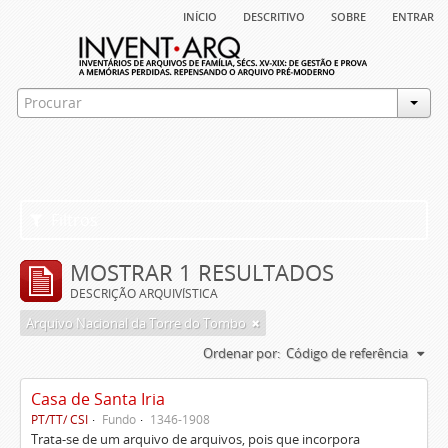
início
descritivo
sobre
entrar
Filtros
MOSTRAR 1 RESULTADOS
DESCRIÇÃO ARQUIVÍSTICA
Arquivo Nacional da Torre do Tombo
Ordenar por:
Código de referência
Casa de Santa Iria
PT/TT/ CSI
Fundo
1346-1908
Trata-se de um arquivo de arquivos, pois que incorpora