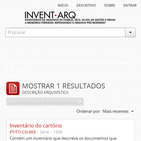
início
descritivo
sobre
entrar
Filtros
MOSTRAR 1 RESULTADOS
DESCRIÇÃO ARQUIVÍSTICA
Arquivo Nacional da Torre do Tombo
Ordenar por:
Mais recentes
Inventário do cartório
PT/TT/ CSI-003
Série
1836
Contém um inventário que descreve os documentos que