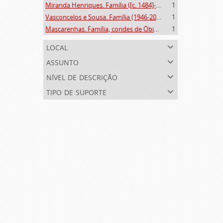
Miranda Henriques. Família ([c. 1484]-[c.1745])
1
Vasconcelos e Sousa. Família (1946-2006)
1
Mascarenhas. Família, condes de Óbidos, Palma e Sabugal (1669-1910)
1
local
assunto
nível de descrição
tipo de suporte