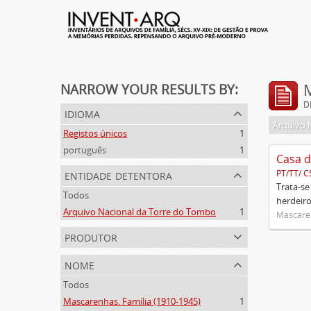
NARROW YOUR RESULTS BY:
D
idioma
Arquivo 
Registos únicos
1
português
1
Casa d
entidade detentora
PT/TT/ C
Trata-se
Todos
herdeiro
Arquivo Nacional da Torre do Tombo
1
Mascaren
produtor
nome
Todos
Mascarenhas. Família (1910-1945)
1