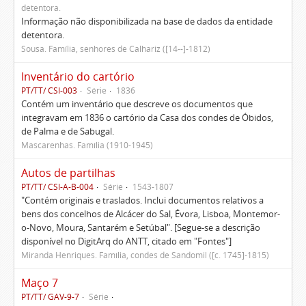
detentora.
Informação não disponibilizada na base de dados da entidade
detentora.
Sousa. Família, senhores de Calhariz ([14--]-1812)
Inventário do cartório
PT/TT/ CSI-003
Série
1836
Contém um inventário que descreve os documentos que
integravam em 1836 o cartório da Casa dos condes de Óbidos,
de Palma e de Sabugal.
Mascarenhas. Família (1910-1945)
Autos de partilhas
PT/TT/ CSI-A-B-004
Série
1543-1807
"Contém originais e traslados. Inclui documentos relativos a
bens dos concelhos de Alcácer do Sal, Évora, Lisboa, Montemor-
o-Novo, Moura, Santarém e Setúbal". [Segue-se a descrição
disponível no DigitArq do ANTT, citado em "Fontes"]
Miranda Henriques. Família, condes de Sandomil ([c. 1745]-1815)
Maço 7
PT/TT/ GAV-9-7
Série