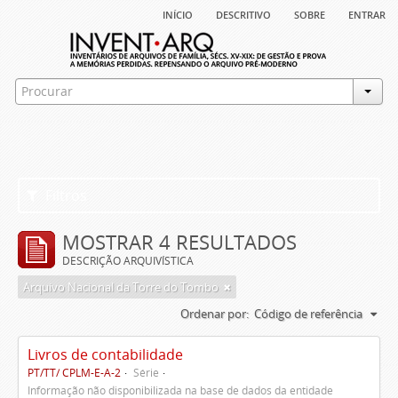
início
descritivo
sobre
entrar
Filtros
MOSTRAR 4 RESULTADOS
DESCRIÇÃO ARQUIVÍSTICA
Arquivo Nacional da Torre do Tombo
Ordenar por:
Código de referência
Livros de contabilidade
PT/TT/ CPLM-E-A-2
Série
Informação não disponibilizada na base de dados da entidade