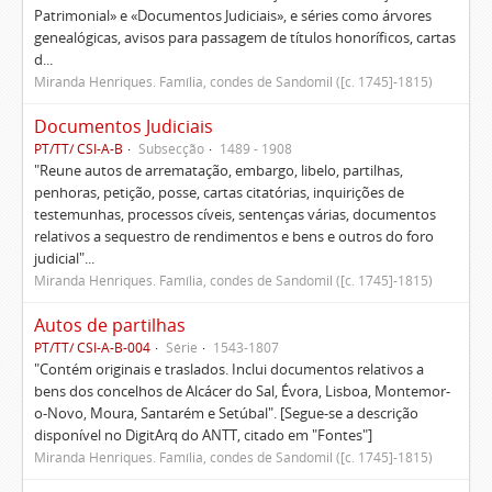
Patrimonial» e «Documentos Judiciais», e séries como árvores
genealógicas, avisos para passagem de títulos honoríficos, cartas
d...
Miranda Henriques. Família, condes de Sandomil ([c. 1745]-1815)
Documentos Judiciais
PT/TT/ CSI-A-B
Subsecção
1489 - 1908
"Reune autos de arrematação, embargo, libelo, partilhas,
penhoras, petição, posse, cartas citatórias, inquirições de
testemunhas, processos cíveis, sentenças várias, documentos
relativos a sequestro de rendimentos e bens e outros do foro
judicial"...
Miranda Henriques. Família, condes de Sandomil ([c. 1745]-1815)
Autos de partilhas
PT/TT/ CSI-A-B-004
Série
1543-1807
"Contém originais e traslados. Inclui documentos relativos a
bens dos concelhos de Alcácer do Sal, Évora, Lisboa, Montemor-
o-Novo, Moura, Santarém e Setúbal". [Segue-se a descrição
disponível no DigitArq do ANTT, citado em "Fontes"]
Miranda Henriques. Família, condes de Sandomil ([c. 1745]-1815)