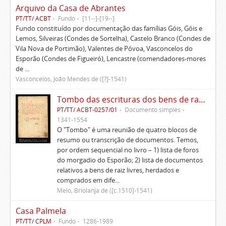
Arquivo da Casa de Abrantes
PT/TT/ ACBT
Fundo
[11--]-[19--]
Fundo constituído por documentação das famílias Góis, Góis e
Lemos, Silveiras (Condes de Sortelha), Castelo Branco (Condes de
Vila Nova de Portimão), Valentes de Póvoa, Vasconcelos do
Esporão (Condes de Figueiró), Lencastre (comendadores-mores
de ...
Vasconcelos, João Mendes de ([?]-1541)
Tombo das escrituras dos bens de raiz e rendas do morgadio do Esporão e memorial delas
PT/TT/ ACBT-0257/01
Documento simples
1341-1554
O "Tombo" é uma reunião de quatro blocos de
resumo ou transcrição de documentos. Temos,
por ordem sequencial no livro – 1) lista de foros
do morgadio do Esporão; 2) lista de documentos
relativos a bens de raiz livres, herdados e
comprados em dife...
Melo, Briolanja de ([c.1510]-1541)
Casa Palmela
PT/TT/ CPLM
Fundo
1286-1989