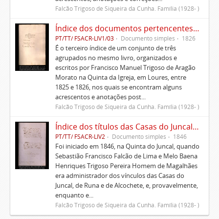
Falcão Trigoso de Siqueira da Cunha. Família (1928- )
Índice dos documentos pertencentes à Casa que administra Francisco Trigoso de Aragão Morato na Ponte da Pedra, termo da vila da Atalaia, e suas anexas
PT/TT/ FSACR-LIV1/03
Documento simples
1826
É o terceiro índice de um conjunto de três
agrupados no mesmo livro, organizados e
escritos por Francisco Manuel Trigoso de Aragão
Morato na Quinta da Igreja, em Loures, entre
1825 e 1826, nos quais se encontram alguns
acrescentos e anotações post...
Falcão Trigoso de Siqueira da Cunha. Família (1928- )
Índice dos títulos das Casas do Juncal, de Runa e de Alcochete
PT/TT/ FSACR-LIV2
Documento simples
1846
Foi iniciado em 1846, na Quinta do Juncal, quando
Sebastião Francisco Falcão de Lima e Melo Baena
Henriques Trigoso Pereira Homem de Magalhães
era administrador dos vínculos das Casas do
Juncal, de Runa e de Alcochete, e, provavelmente,
enquanto e...
Falcão Trigoso de Siqueira da Cunha. Família (1928- )