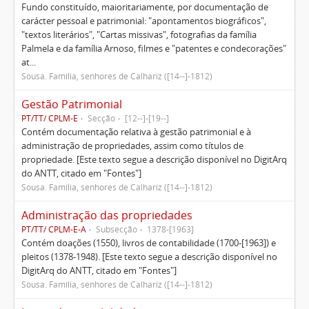
Fundo constituído, maioritariamente, por documentação de
carácter pessoal e patrimonial: "apontamentos biográficos",
"textos literários", "Cartas missivas", fotografias da família
Palmela e da família Arnoso, filmes e "patentes e condecorações"
at...
Sousa. Família, senhores de Calhariz ([14--]-1812)
Gestão Patrimonial
PT/TT/ CPLM-E
Secção
[12--]-[19--]
Contém documentação relativa à gestão patrimonial e à
administração de propriedades, assim como títulos de
propriedade. [Este texto segue a descrição disponível no DigitArq
do ANTT, citado em "Fontes"]
Sousa. Família, senhores de Calhariz ([14--]-1812)
Administração das propriedades
PT/TT/ CPLM-E-A
Subsecção
1378-[1963]
Contém doações (1550), livros de contabilidade (1700-[1963]) e
pleitos (1378-1948). [Este texto segue a descrição disponível no
DigitArq do ANTT, citado em "Fontes"]
Sousa. Família, senhores de Calhariz ([14--]-1812)