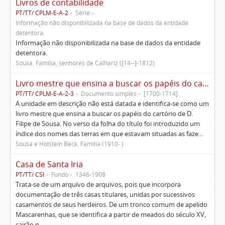
Livros de contabilidade
PT/TT/ CPLM-E-A-2
Série
Informação não disponibilizada na base de dados da entidade
detentora.
Informação não disponibilizada na base de dados da entidade
detentora.
Sousa. Família, senhores de Calhariz ([14--]-1812)
Livro mestre que ensina a buscar os papéis do cartório de D. Filipe de Sousa
PT/TT/ CPLM-E-A-2-3
Documento simples
[1700-1714]
A unidade em descrição não está datada e identifica-se como um
livro mestre que ensina a buscar os papéis do cartório de D.
Filipe de Sousa. No verso da folha do título foi introduzido um
índice dos nomes das terras em que estavam situadas as faze...
Sousa e Holstein Beck. Família (1910- )
Casa de Santa Iria
PT/TT/ CSI
Fundo
1346-1908
Trata-se de um arquivo de arquivos, pois que incorpora
documentação de três casas titulares, unidas por sucessivos
casamentos de seus herdeiros. De um tronco comum de apelido
Mascarenhas, que se identifica a partir de meados do século XV,
sairão n...