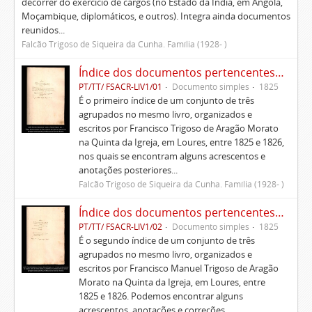
decorrer do exercício de cargos (no Estado da Índia, em Angola,
Moçambique, diplomáticos, e outros). Integra ainda documentos
reunidos...
Falcão Trigoso de Siqueira da Cunha. Família (1928- )
Índice dos documentos pertencentes à Casa que administra Francisco Trigoso de Aragão Morato no termo de Lisboa e suas anexas
PT/TT/ FSACR-LIV1/01
Documento simples
1825
É o primeiro índice de um conjunto de três
agrupados no mesmo livro, organizados e
escritos por Francisco Trigoso de Aragão Morato
na Quinta da Igreja, em Loures, entre 1825 e 1826,
nos quais se encontram alguns acrescentos e
anotações posteriores...
Falcão Trigoso de Siqueira da Cunha. Família (1928- )
Índice dos documentos pertencentes à Casa que administra Francisco Trigoso de Aragão Morato no termo de Torres Vedras, a Quinta Nova e Carmões com suas anexas
PT/TT/ FSACR-LIV1/02
Documento simples
1825
É o segundo índice de um conjunto de três
agrupados no mesmo livro, organizados e
escritos por Francisco Manuel Trigoso de Aragão
Morato na Quinta da Igreja, em Loures, entre
1825 e 1826. Podemos encontrar alguns
acrescentos, anotações e correções...