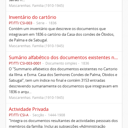
Mascarenhas. Família (1910-1945)
Inventário do cartório
PT/TT/ CSI-003
Série
1836
Contém um inventário que descreve os documentos que
integravam em 1836 o cartório da Casa dos condes de Óbidos,
de Palma e de Sabugal.
Mascarenhas. Família (1910-1945)
Sumário alfabético dos documentos existentes no Cartório da Ilustríssima e Excelentíssima Casa dos senhores condes de Palma, Óbidos e Sabugal
PT/TT/ CSI-003-0001
Documento simples
1836
O "Summario alfabetico dos documentos existentes no Cartorio
da Illma. e Exma. Casa dos Senhores Condes de Palma, Obidos e
Sabugal", tem um índice no final e contém 3153 entradas
descrevendo sumariamente os documentos que integravam em
1836 o arqu...
Mascarenhas. Família (1910-1945)
Actividade Privada
PT/TT/ CSI-A
Secção
1444-1908
"Integra os documentos resultantes de actividades pessoais dos
membros da família. Inclui as subsecções «Administração