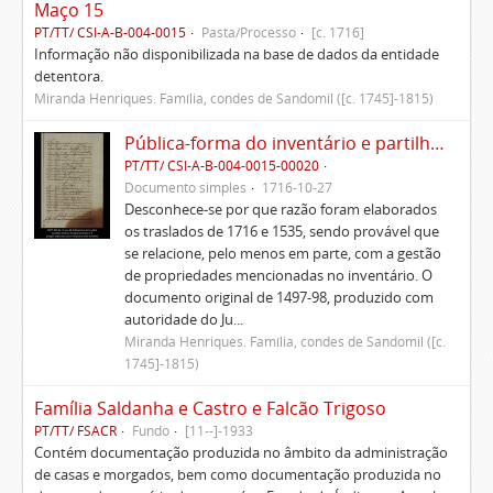
Maço 15
PT/TT/ CSI-A-B-004-0015
Pasta/Processo
[c. 1716]
Informação não disponibilizada na base de dados da entidade
detentora.
Miranda Henriques. Família, condes de Sandomil ([c. 1745]-1815)
Pública-forma do inventário e partilhas dos bens de Vasco Queimado
PT/TT/ CSI-A-B-004-0015-00020
Documento simples
1716-10-27
Desconhece-se por que razão foram elaborados
os traslados de 1716 e 1535, sendo provável que
se relacione, pelo menos em parte, com a gestão
de propriedades mencionadas no inventário. O
documento original de 1497-98, produzido com
autoridade do Ju...
Miranda Henriques. Família, condes de Sandomil ([c.
1745]-1815)
Família Saldanha e Castro e Falcão Trigoso
PT/TT/ FSACR
Fundo
[11--]-1933
Contém documentação produzida no âmbito da administração
de casas e morgados, bem como documentação produzida no