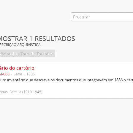
MOSTRAR 1 RESULTADOS
ESCRIÇÃO ARQUIVÍSTICA
Nacional da Torre do Tombo
ário do cartório
SI-003
Série
1836
um inventário que descreve os documentos que integravam em 1836 o cartó
has. Família (1910-1945)