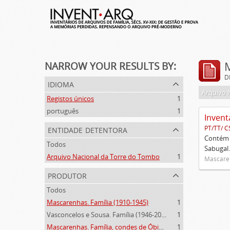
NARROW YOUR RESULTS BY:
D
idioma
Arquivo 
Registos únicos
1
português
1
Invent
entidade detentora
PT/TT/ C
Contém 
Todos
Sabugal.
Arquivo Nacional da Torre do Tombo
1
Mascaren
produtor
Todos
Mascarenhas. Família (1910-1945)
1
Vasconcelos e Sousa. Família (1946-2006)
1
Mascarenhas. Família, condes de Óbidos, Palma e Sabugal (1669-1910)
1