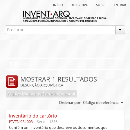
início
descritivo
sobre
entrar
Filtros
MOSTRAR 1 RESULTADOS
DESCRIÇÃO ARQUIVÍSTICA
Arquivo Nacional da Torre do Tombo
Ordenar por:
Código de referência
Inventário do cartório
PT/TT/ CSI-003
Série
1836
Contém um inventário que descreve os documentos que