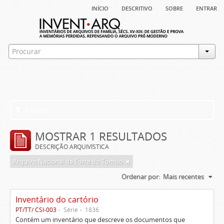
início
descritivo
sobre
entrar
Filtros
MOSTRAR 1 RESULTADOS
DESCRIÇÃO ARQUIVÍSTICA
Arquivo Nacional da Torre do Tombo
Ordenar por:
Mais recentes
Inventário do cartório
PT/TT/ CSI-003
Série
1836
Contém um inventário que descreve os documentos que