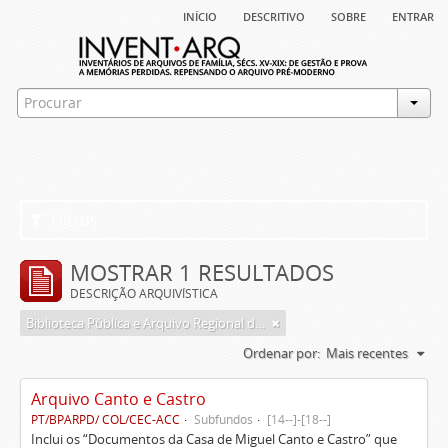
início
descritivo
sobre
entrar
Filtros
MOSTRAR 1 RESULTADOS
DESCRIÇÃO ARQUIVÍSTICA
Biblioteca Pública e Arquivo Regional de Ponta Delgada
Ordenar por:
Mais recentes
Arquivo Canto e Castro
PT/BPARPD/ COL/CEC-ACC
Subfundos
[14--]-[18--]
Inclui os “Documentos da Casa de Miguel Canto e Castro” que