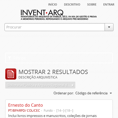
início
descritivo
sobre
entrar
Filtros
MOSTRAR 2 RESULTADOS
DESCRIÇÃO ARQUIVÍSTICA
Biblioteca Pública e Arquivo Regional de Ponta Delgada
Ordenar por:
Código de referência
Ernesto do Canto
PT/BPARPD/ COL/CEC
Fundo
[14--]-[18--]
Inclui livros impressos e manuscritos, coleções de jornais