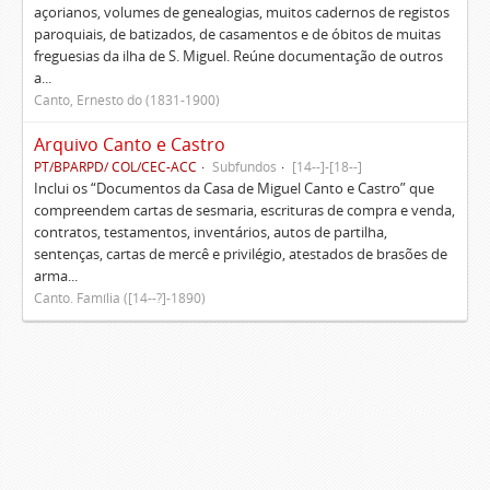
açorianos, volumes de genealogias, muitos cadernos de registos
paroquiais, de batizados, de casamentos e de óbitos de muitas
freguesias da ilha de S. Miguel. Reúne documentação de outros
a...
Canto, Ernesto do (1831-1900)
Arquivo Canto e Castro
PT/BPARPD/ COL/CEC-ACC
Subfundos
[14--]-[18--]
Inclui os “Documentos da Casa de Miguel Canto e Castro” que
compreendem cartas de sesmaria, escrituras de compra e venda,
contratos, testamentos, inventários, autos de partilha,
sentenças, cartas de mercê e privilégio, atestados de brasões de
arma...
Canto. Família ([14--?]-1890)