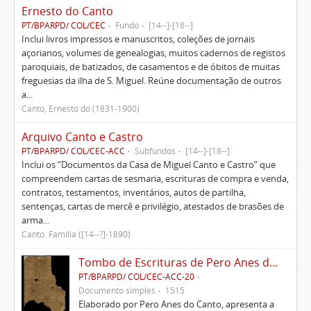
Ernesto do Canto
PT/BPARPD/ COL/CEC
Fundo
[14--]-[18--]
Inclui livros impressos e manuscritos, coleções de jornais
açorianos, volumes de genealogias, muitos cadernos de registos
paroquiais, de batizados, de casamentos e de óbitos de muitas
freguesias da ilha de S. Miguel. Reúne documentação de outros
a...
Canto, Ernesto do (1831-1900)
Arquivo Canto e Castro
PT/BPARPD/ COL/CEC-ACC
Subfundos
[14--]-[18--]
Inclui os “Documentos da Casa de Miguel Canto e Castro” que
compreendem cartas de sesmaria, escrituras de compra e venda,
contratos, testamentos, inventários, autos de partilha,
sentenças, cartas de mercê e privilégio, atestados de brasões de
arma...
Canto. Família ([14--?]-1890)
Tombo de Escrituras de Pero Anes do Canto
PT/BPARPD/ COL/CEC-ACC-20
Documento simples
1515
Elaborado por Pero Anes do Canto, apresenta a