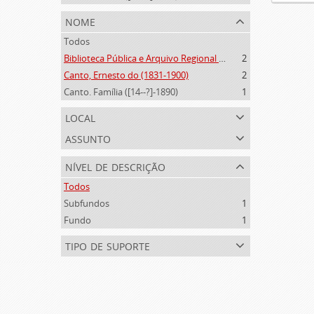
nome
Todos
Biblioteca Pública e Arquivo Regional de Ponta Delgada (1841- )
2
Canto, Ernesto do (1831-1900)
2
Canto. Família ([14--?]-1890)
1
local
assunto
nível de descrição
Todos
Subfundos
1
Fundo
1
tipo de suporte