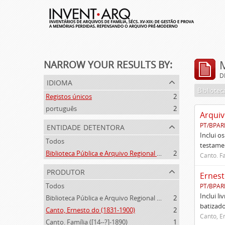
NARROW YOUR RESULTS BY:
D
idioma
Registos únicos
2
português
2
Arquiv
entidade detentora
PT/BPAR
Inclui o
Todos
testamen
Biblioteca Pública e Arquivo Regional de Ponta Delgada
2
Canto. Fa
produtor
Ernest
Todos
PT/BPAR
Inclui l
Biblioteca Pública e Arquivo Regional de Ponta Delgada (1841- )
2
batizado
Canto, Ernesto do (1831-1900)
2
Canto, E
Canto. Família ([14--?]-1890)
1