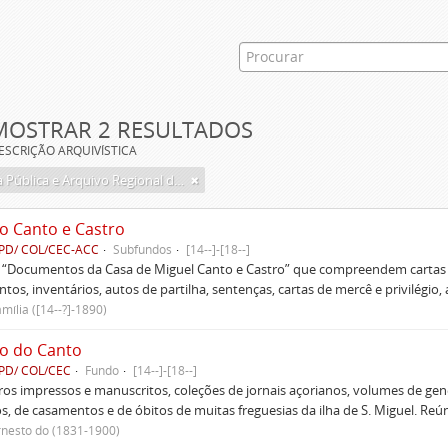
MOSTRAR 2 RESULTADOS
ESCRIÇÃO ARQUIVÍSTICA
Biblioteca Pública e Arquivo Regional de Ponta Delgada
o Canto e Castro
PD/ COL/CEC-ACC
Subfundos
[14--]-[18--]
s “Documentos da Casa de Miguel Canto e Castro” que compreendem cartas d
tos, inventários, autos de partilha, sentenças, cartas de mercê e privilégio,
mília ([14--?]-1890)
o do Canto
PD/ COL/CEC
Fundo
[14--]-[18--]
ivros impressos e manuscritos, coleções de jornais açorianos, volumes de gen
s, de casamentos e de óbitos de muitas freguesias da ilha de S. Miguel. Re
rnesto do (1831-1900)