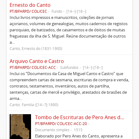
Ernesto do Canto
PT/BPARPD/ COL/CEC
Fundo
[14--]-[18--]
Inclui livros impressos e manuscritos, coleções de jornais
açorianos, volumes de genealogias, muitos cadernos de registos
paroquiais, de batizados, de casamentos e de óbitos de muitas
freguesias da ilha de S. Miguel. Reúne documentação de outros
a...
Canto, Ernesto do (1831-1900)
Arquivo Canto e Castro
PT/BPARPD/ COL/CEC-ACC
Subfundos
[14--]-[18--]
Inclui os “Documentos da Casa de Miguel Canto e Castro” que
compreendem cartas de sesmaria, escrituras de compra e venda,
contratos, testamentos, inventários, autos de partilha,
sentenças, cartas de mercê e privilégio, atestados de brasões de
arma...
Canto. Família ([14--?]-1890)
Tombo de Escrituras de Pero Anes do Canto
PT/BPARPD/ COL/CEC-ACC-20
Documento simples
1515
Elaborado por Pero Anes do Canto, apresenta a