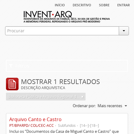
início
descritivo
sobre
entrar
Filtros
MOSTRAR 1 RESULTADOS
DESCRIÇÃO ARQUIVÍSTICA
Biblioteca Pública e Arquivo Regional de Ponta Delgada
Ordenar por:
Mais recentes
Arquivo Canto e Castro
PT/BPARPD/ COL/CEC-ACC
Subfundos
[14--]-[18--]
Inclui os “Documentos da Casa de Miguel Canto e Castro” que