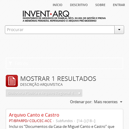
início
descritivo
sobre
entrar
Filtros
MOSTRAR 1 RESULTADOS
DESCRIÇÃO ARQUIVÍSTICA
Biblioteca Pública e Arquivo Regional de Ponta Delgada
Ordenar por:
Mais recentes
Arquivo Canto e Castro
PT/BPARPD/ COL/CEC-ACC
Subfundos
[14--]-[18--]
Inclui os “Documentos da Casa de Miguel Canto e Castro” que