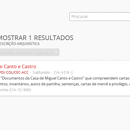
MOSTRAR 1 RESULTADOS
ESCRIÇÃO ARQUIVÍSTICA
Biblioteca Pública e Arquivo Regional de Ponta Delgada
o Canto e Castro
PD/ COL/CEC-ACC
Subfundos
[14--]-[18--]
s “Documentos da Casa de Miguel Canto e Castro” que compreendem cartas d
tos, inventários, autos de partilha, sentenças, cartas de mercê e privilégio,
mília ([14--?]-1890)