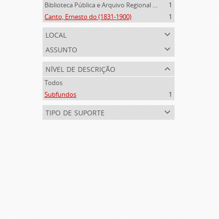
Biblioteca Pública e Arquivo Regional de Ponta Delgada (1841- )
1
Canto, Ernesto do (1831-1900)
1
local
assunto
nível de descrição
Todos
Subfundos
1
tipo de suporte