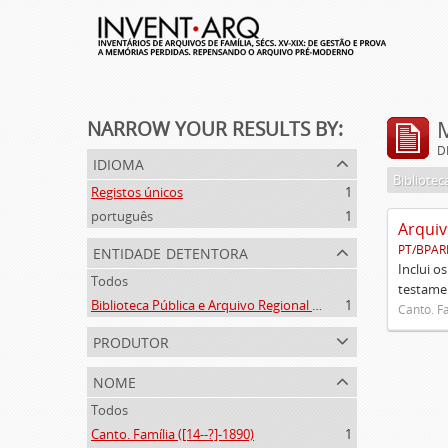
NARROW YOUR RESULTS BY:
D
idioma
Registos únicos
1
português
1
Arquiv
entidade detentora
PT/BPAR
Inclui o
Todos
testamen
Biblioteca Pública e Arquivo Regional de Ponta Delgada
1
Canto. Fa
produtor
nome
Todos
Canto. Família ([14--?]-1890)
1