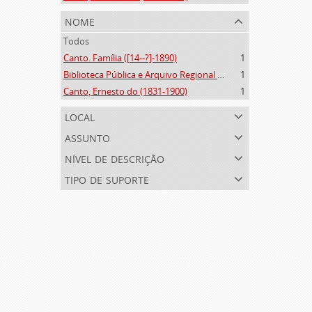
nome
Todos
Canto. Família ([14--?]-1890)
1
Biblioteca Pública e Arquivo Regional de Ponta Delgada (1841- )
1
Canto, Ernesto do (1831-1900)
1
local
assunto
nível de descrição
tipo de suporte