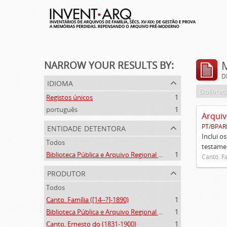
NARROW YOUR RESULTS BY:
D
idioma
Registos únicos
1
português
1
Arquiv
entidade detentora
PT/BPAR
Inclui o
Todos
testamen
Biblioteca Pública e Arquivo Regional de Ponta Delgada
1
Canto. Fa
produtor
Todos
Canto. Família ([14--?]-1890)
1
Biblioteca Pública e Arquivo Regional de Ponta Delgada (1841- )
1
Canto, Ernesto do (1831-1900)
1