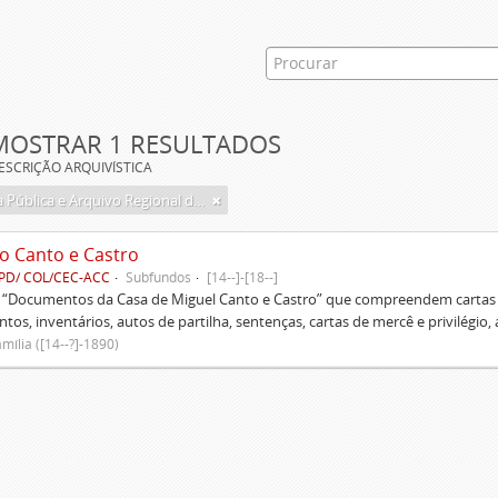
MOSTRAR 1 RESULTADOS
ESCRIÇÃO ARQUIVÍSTICA
Biblioteca Pública e Arquivo Regional de Ponta Delgada
o Canto e Castro
PD/ COL/CEC-ACC
Subfundos
[14--]-[18--]
s “Documentos da Casa de Miguel Canto e Castro” que compreendem cartas d
tos, inventários, autos de partilha, sentenças, cartas de mercê e privilégio,
mília ([14--?]-1890)