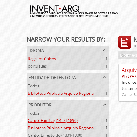
NARROW YOUR RESULTS BY:
D
idioma
Registos únicos
1
português
1
Arquiv
entidade detentora
PT/BPAR
Inclui o
Todos
testamen
Biblioteca Pública e Arquivo Regional de Ponta Delgada
1
Canto. Fa
produtor
Todos
Canto. Família ([14--?]-1890)
1
Biblioteca Pública e Arquivo Regional de Ponta Delgada (1841- )
1
Canto, Ernesto do (1831-1900)
1