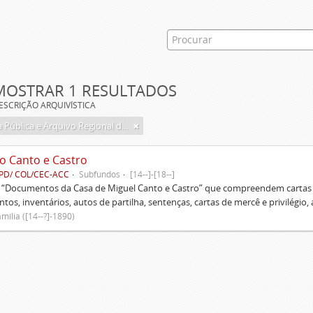
MOSTRAR 1 RESULTADOS
ESCRIÇÃO ARQUIVÍSTICA
Biblioteca Pública e Arquivo Regional de Ponta Delgada
o Canto e Castro
PD/ COL/CEC-ACC
Subfundos
[14--]-[18--]
s “Documentos da Casa de Miguel Canto e Castro” que compreendem cartas d
tos, inventários, autos de partilha, sentenças, cartas de mercê e privilégio,
mília ([14--?]-1890)