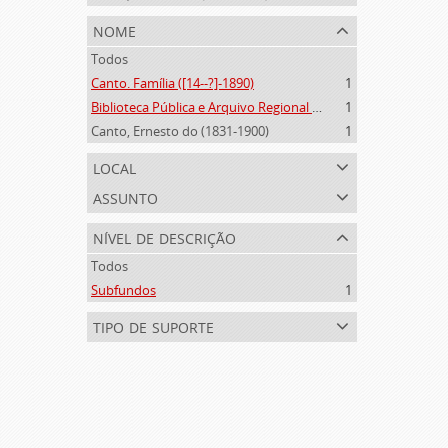
nome
Todos
Canto. Família ([14--?]-1890)
1
Biblioteca Pública e Arquivo Regional de Ponta Delgada (1841- )
1
Canto, Ernesto do (1831-1900)
1
local
assunto
nível de descrição
Todos
Subfundos
1
tipo de suporte