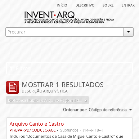
início
descritivo
sobre
entrar
Filtros
MOSTRAR 1 RESULTADOS
DESCRIÇÃO ARQUIVÍSTICA
Biblioteca Pública e Arquivo Regional de Ponta Delgada
Ordenar por:
Código de referência
Arquivo Canto e Castro
PT/BPARPD/ COL/CEC-ACC
Subfundos
[14--]-[18--]
Inclui os “Documentos da Casa de Miguel Canto e Castro” que