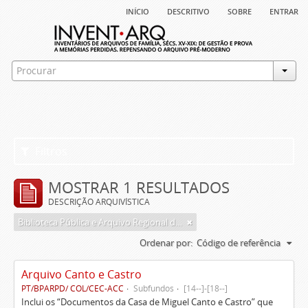
início
descritivo
sobre
entrar
Filtros
MOSTRAR 1 RESULTADOS
DESCRIÇÃO ARQUIVÍSTICA
Biblioteca Pública e Arquivo Regional de Ponta Delgada
Ordenar por:
Código de referência
Arquivo Canto e Castro
PT/BPARPD/ COL/CEC-ACC
Subfundos
[14--]-[18--]
Inclui os “Documentos da Casa de Miguel Canto e Castro” que