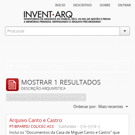
início
descritivo
sobre
entrar
Filtros
MOSTRAR 1 RESULTADOS
DESCRIÇÃO ARQUIVÍSTICA
Biblioteca Pública e Arquivo Regional de Ponta Delgada
Ordenar por:
Mais recentes
Arquivo Canto e Castro
PT/BPARPD/ COL/CEC-ACC
Subfundos
[14--]-[18--]
Inclui os “Documentos da Casa de Miguel Canto e Castro” que