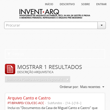
início
descritivo
sobre
entrar
Filtros
MOSTRAR 1 RESULTADOS
DESCRIÇÃO ARQUIVÍSTICA
Biblioteca Pública e Arquivo Regional de Ponta Delgada
Ordenar por:
Mais recentes
Arquivo Canto e Castro
PT/BPARPD/ COL/CEC-ACC
Subfundos
[14--]-[18--]
Inclui os “Documentos da Casa de Miguel Canto e Castro” que