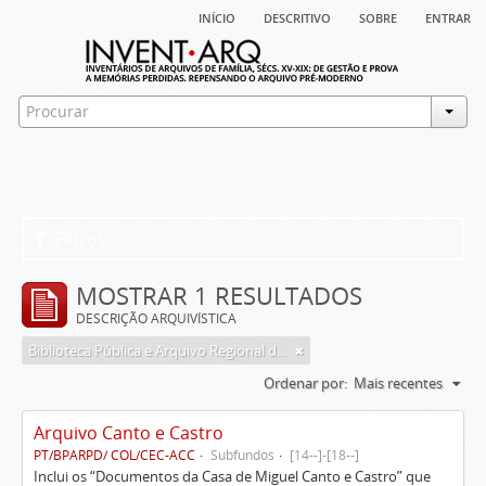
início
descritivo
sobre
entrar
Filtros
MOSTRAR 1 RESULTADOS
DESCRIÇÃO ARQUIVÍSTICA
Biblioteca Pública e Arquivo Regional de Ponta Delgada
Ordenar por:
Mais recentes
Arquivo Canto e Castro
PT/BPARPD/ COL/CEC-ACC
Subfundos
[14--]-[18--]
Inclui os “Documentos da Casa de Miguel Canto e Castro” que