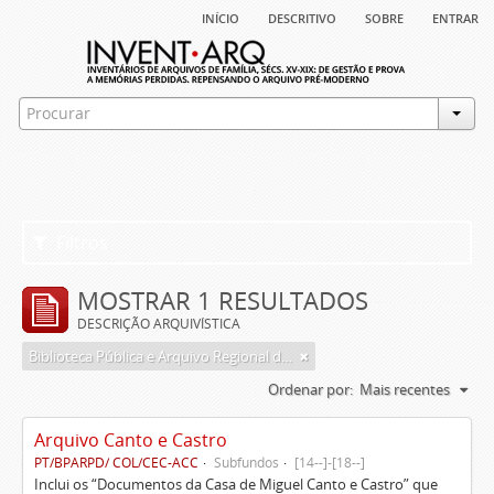
início
descritivo
sobre
entrar
Filtros
MOSTRAR 1 RESULTADOS
DESCRIÇÃO ARQUIVÍSTICA
Biblioteca Pública e Arquivo Regional de Ponta Delgada
Ordenar por:
Mais recentes
Arquivo Canto e Castro
PT/BPARPD/ COL/CEC-ACC
Subfundos
[14--]-[18--]
Inclui os “Documentos da Casa de Miguel Canto e Castro” que