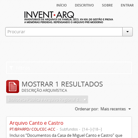
início
descritivo
sobre
entrar
Filtros
MOSTRAR 1 RESULTADOS
DESCRIÇÃO ARQUIVÍSTICA
Biblioteca Pública e Arquivo Regional de Ponta Delgada
Ordenar por:
Mais recentes
Arquivo Canto e Castro
PT/BPARPD/ COL/CEC-ACC
Subfundos
[14--]-[18--]
Inclui os “Documentos da Casa de Miguel Canto e Castro” que