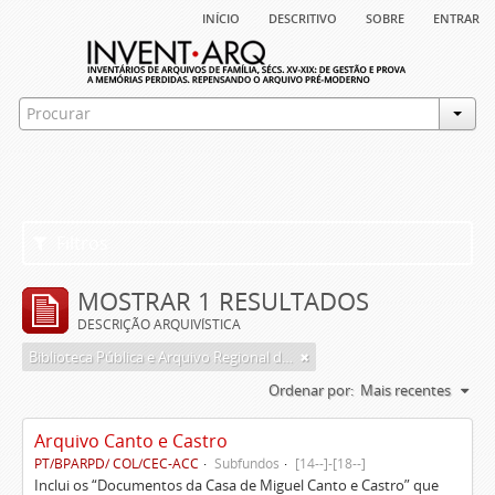
início
descritivo
sobre
entrar
Filtros
MOSTRAR 1 RESULTADOS
DESCRIÇÃO ARQUIVÍSTICA
Biblioteca Pública e Arquivo Regional de Ponta Delgada
Ordenar por:
Mais recentes
Arquivo Canto e Castro
PT/BPARPD/ COL/CEC-ACC
Subfundos
[14--]-[18--]
Inclui os “Documentos da Casa de Miguel Canto e Castro” que