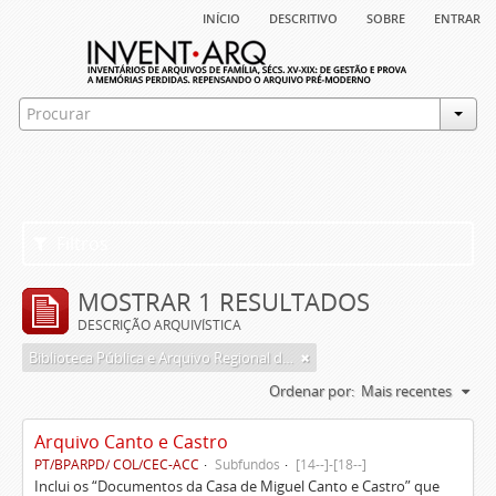
início
descritivo
sobre
entrar
Filtros
MOSTRAR 1 RESULTADOS
DESCRIÇÃO ARQUIVÍSTICA
Biblioteca Pública e Arquivo Regional de Ponta Delgada
Ordenar por:
Mais recentes
Arquivo Canto e Castro
PT/BPARPD/ COL/CEC-ACC
Subfundos
[14--]-[18--]
Inclui os “Documentos da Casa de Miguel Canto e Castro” que