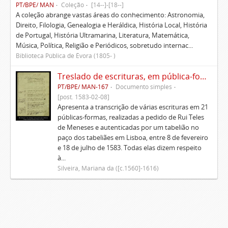
PT/BPE/ MAN
Coleção
[14--]-[18--]
A coleção abrange vastas áreas do conhecimento: Astronomia,
Direito, Filologia, Genealogia e Heráldica, História Local, História
de Portugal, História Ultramarina, Literatura, Matemática,
Música, Política, Religião e Periódicos, sobretudo internac...
Biblioteca Pública de Évora (1805- )
Treslado de escrituras, em pública-forma, de Rui Teles de Meneses
PT/BPE/ MAN-167
Documento simples
[post. 1583-02-08]
Apresenta a transcrição de várias escrituras em 21
públicas-formas, realizadas a pedido de Rui Teles
de Meneses e autenticadas por um tabelião no
paço dos tabeliães em Lisboa, entre 8 de fevereiro
e 18 de julho de 1583. Todas elas dizem respeito
à...
Silveira, Mariana da ([c.1560]-1616)