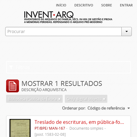
início
descritivo
sobre
entrar
Filtros
MOSTRAR 1 RESULTADOS
DESCRIÇÃO ARQUIVÍSTICA
Biblioteca Pública de Évora
Only digital objects
Ordenar por:
Código de referência
Treslado de escrituras, em pública-forma, de Rui Teles de Meneses
PT/BPE/ MAN-167
Documento simples
[post. 1583-02-08]