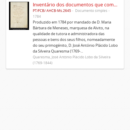
Inventário dos documentos que compõem o cartório da Casa de Alvito
PT/FCB/ AHCB-Ms.2645
Documento simples
1784
Produzido em 1784 por mandado de D. Maria
Bárbara de Meneses, marquesa de Alvito, na
qualidade de tutora e administradora das
pessoas e bens dos seus filhos, nomeadamente
do seu primogénito, D. José António Plácido Lobo
da Silveira Quaresma (1769-...
Quaresma, José António Plácido Lobo da Silveira
(1769-1844)