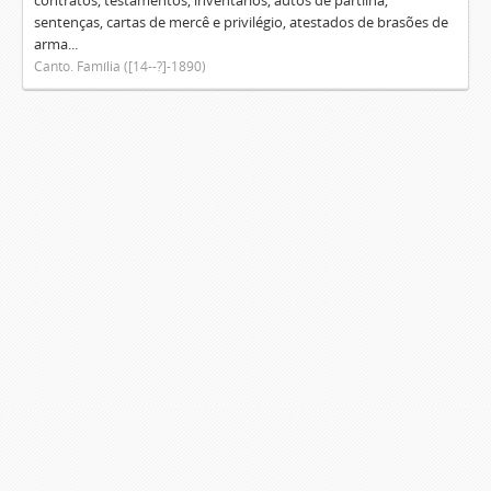
contratos, testamentos, inventários, autos de partilha,
sentenças, cartas de mercê e privilégio, atestados de brasões de
arma...
Canto. Família ([14--?]-1890)