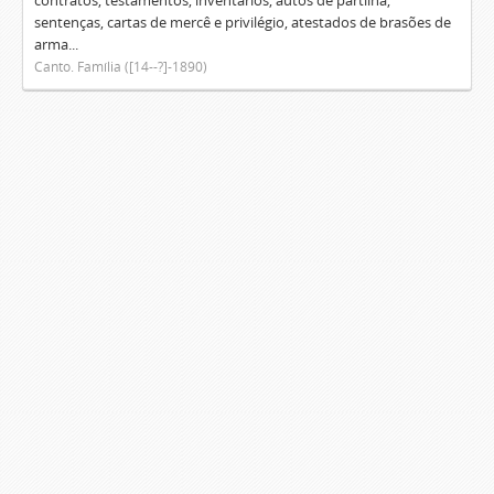
contratos, testamentos, inventários, autos de partilha,
sentenças, cartas de mercê e privilégio, atestados de brasões de
arma...
Canto. Família ([14--?]-1890)