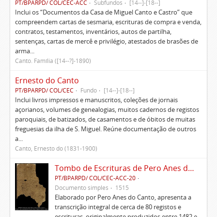
PT/BPARPD/ COL/CEC-ACC
Subfundos
[14--]-[18--]
Inclui os “Documentos da Casa de Miguel Canto e Castro” que
compreendem cartas de sesmaria, escrituras de compra e venda,
contratos, testamentos, inventários, autos de partilha,
sentenças, cartas de mercê e privilégio, atestados de brasões de
arma...
Canto. Família ([14--?]-1890)
Ernesto do Canto
PT/BPARPD/ COL/CEC
Fundo
[14--]-[18--]
Inclui livros impressos e manuscritos, coleções de jornais
açorianos, volumes de genealogias, muitos cadernos de registos
paroquiais, de batizados, de casamentos e de óbitos de muitas
freguesias da ilha de S. Miguel. Reúne documentação de outros
a...
Canto, Ernesto do (1831-1900)
Tombo de Escrituras de Pero Anes do Canto
PT/BPARPD/ COL/CEC-ACC-20
Documento simples
1515
Elaborado por Pero Anes do Canto, apresenta a
transcrição integral de cerca de 80 registos e
escrituras, originalmente produzidos entre 1482 e