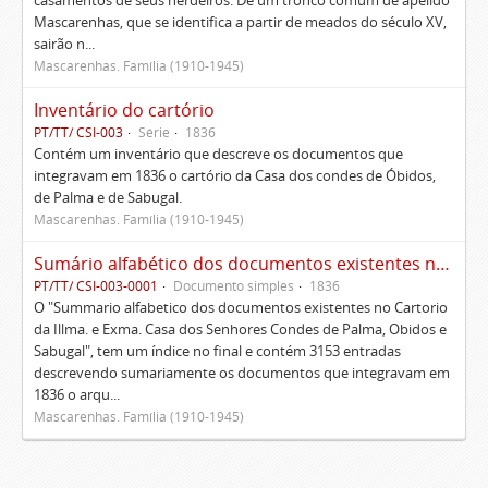
casamentos de seus herdeiros. De um tronco comum de apelido
Mascarenhas, que se identifica a partir de meados do século XV,
sairão n...
Mascarenhas. Família (1910-1945)
Inventário do cartório
PT/TT/ CSI-003
Série
1836
Contém um inventário que descreve os documentos que
integravam em 1836 o cartório da Casa dos condes de Óbidos,
de Palma e de Sabugal.
Mascarenhas. Família (1910-1945)
Sumário alfabético dos documentos existentes no Cartório da Ilustríssima e Excelentíssima Casa dos senhores condes de Palma, Óbidos e Sabugal
PT/TT/ CSI-003-0001
Documento simples
1836
O "Summario alfabetico dos documentos existentes no Cartorio
da Illma. e Exma. Casa dos Senhores Condes de Palma, Obidos e
Sabugal", tem um índice no final e contém 3153 entradas
descrevendo sumariamente os documentos que integravam em
1836 o arqu...
Mascarenhas. Família (1910-1945)