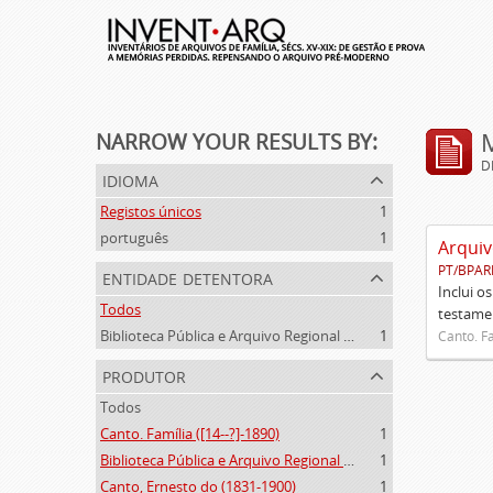
NARROW YOUR RESULTS BY:
D
idioma
Registos únicos
1
português
1
Arquiv
PT/BPAR
entidade detentora
Inclui o
Todos
testamen
Biblioteca Pública e Arquivo Regional de Ponta Delgada
1
Canto. Fa
produtor
Todos
Canto. Família ([14--?]-1890)
1
Biblioteca Pública e Arquivo Regional de Ponta Delgada (1841- )
1
Canto, Ernesto do (1831-1900)
1