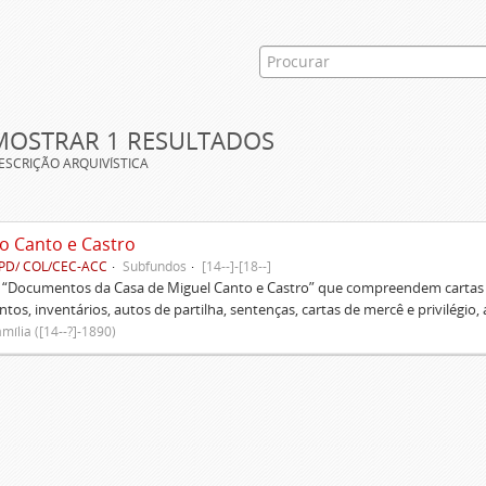
MOSTRAR 1 RESULTADOS
ESCRIÇÃO ARQUIVÍSTICA
o Canto e Castro
PD/ COL/CEC-ACC
Subfundos
[14--]-[18--]
s “Documentos da Casa de Miguel Canto e Castro” que compreendem cartas d
tos, inventários, autos de partilha, sentenças, cartas de mercê e privilégio,
mília ([14--?]-1890)