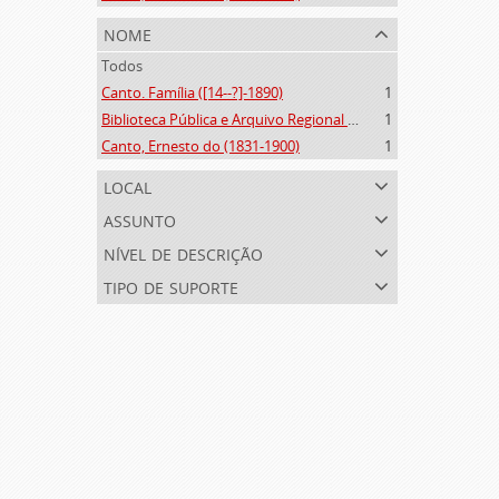
nome
Todos
Canto. Família ([14--?]-1890)
1
Biblioteca Pública e Arquivo Regional de Ponta Delgada (1841- )
1
Canto, Ernesto do (1831-1900)
1
local
assunto
nível de descrição
tipo de suporte