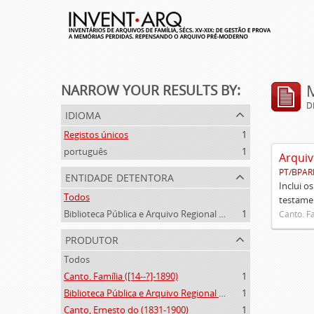
NARROW YOUR RESULTS BY:
D
idioma
Registos únicos
1
português
1
Arquiv
PT/BPAR
entidade detentora
Inclui o
Todos
testamen
Biblioteca Pública e Arquivo Regional de Ponta Delgada
1
Canto. Fa
produtor
Todos
Canto. Família ([14--?]-1890)
1
Biblioteca Pública e Arquivo Regional de Ponta Delgada (1841- )
1
Canto, Ernesto do (1831-1900)
1