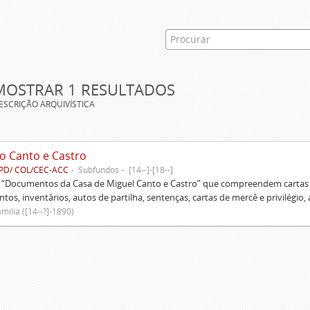
MOSTRAR 1 RESULTADOS
ESCRIÇÃO ARQUIVÍSTICA
o Canto e Castro
PD/ COL/CEC-ACC
Subfundos
[14--]-[18--]
s “Documentos da Casa de Miguel Canto e Castro” que compreendem cartas d
tos, inventários, autos de partilha, sentenças, cartas de mercê e privilégio,
mília ([14--?]-1890)